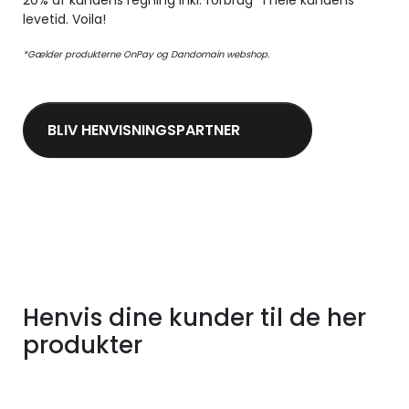
20% af kundens regning inkl. forbrug* i hele kundens
levetid. Voila!
*Gælder produkterne OnPay og Dandomain webshop.
BLIV HENVISNINGSPARTNER
Henvis dine kunder til de her
produkter