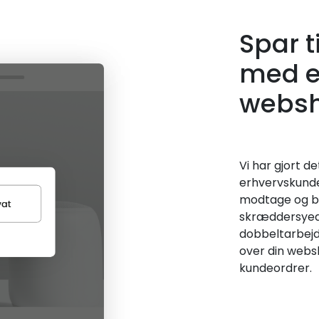
Spar 
med e
webs
Vi har gjort d
erhvervskunder
modtage og be
skræddersyede
dobbeltarbejde
over din websh
kundeordrer.