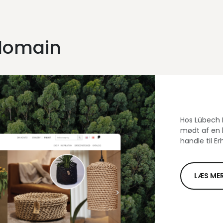
domain
Hos Lübech 
mødt af en b
handle til Er
LÆS ME