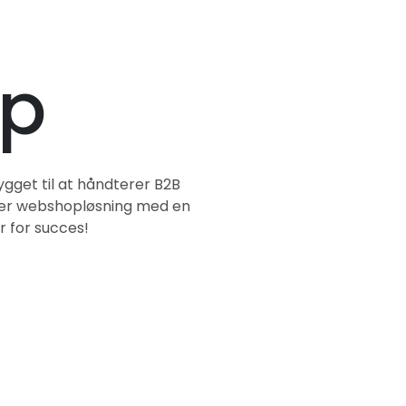
op
get til at håndterer B2B
ikker webshopløsning med en
r for succes!