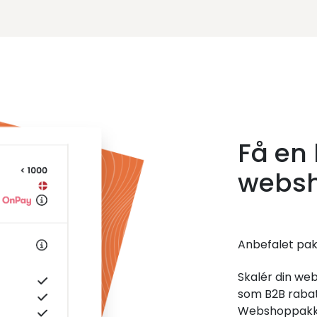
Få en 
webs
Anbefalet pak
Skalér din we
som B2B rabat,
Webshoppakke